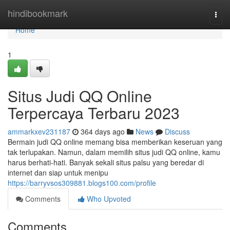
Home
hindibookmark
Togg
navi
Home
1
Situs Judi QQ Online
Terpercaya Terbaru 2023
ammarkxev231187
364 days ago
News
Discuss
Bermain judi QQ online memang bisa memberikan keseruan yang
tak terlupakan. Namun, dalam memilih situs judi QQ online, kamu
harus berhati-hati. Banyak sekali situs palsu yang beredar di
internet dan siap untuk menipu
https://barryvsos309881.blogs100.com/profile
Comments
Who Upvoted
Comments