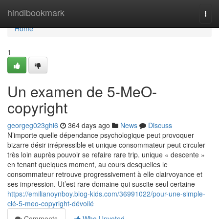
Home
hindibookmark
Togg
navi
Home
1
Un examen de 5-MeO-
copyright
georgeg023ghi6
364 days ago
News
Discuss
N’importe quelle dépendance psychologique peut provoquer
bizarre désir irrépressible et unique consommateur peut circuler
très loin auprès pouvoir se refaire rare trip. unique « descente »
en tenant quelques moment, au cours desquelles le
consommateur retrouve progressivement à elle clairvoyance et
ses impression. Ut’est rare domaine qui suscite seul certaine
https://emilianoynboy.blog-kids.com/36991022/pour-une-simple-
clé-5-meo-copyright-dévoilé
Comments
Who Upvoted