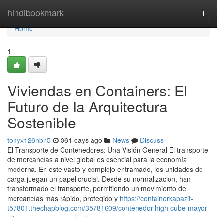
Home
hindibookmark
Togg
navi
Home
1
Viviendas en Containers: El
Futuro de la Arquitectura
Sostenible
tonyx126nbn5
361 days ago
News
Discuss
El Transporte de Contenedores: Una Visión General El transporte
de mercancías a nivel global es esencial para la economía
moderna. En este vasto y complejo entramado, los unidades de
carga juegan un papel crucial. Desde su normalización, han
transformado el transporte, permitiendo un movimiento de
mercancías más rápido, protegido y
https://containerkapazit-
t57801.thechapblog.com/35781609/contenedor-high-cube-mayor-