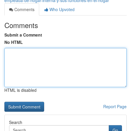
empleada-de-hogar-interna-y-sus-funciones-en-el-hogar
Comments
Who Upvoted
Comments
Submit a Comment
No HTML
HTML is disabled
Report Page
Search
Go