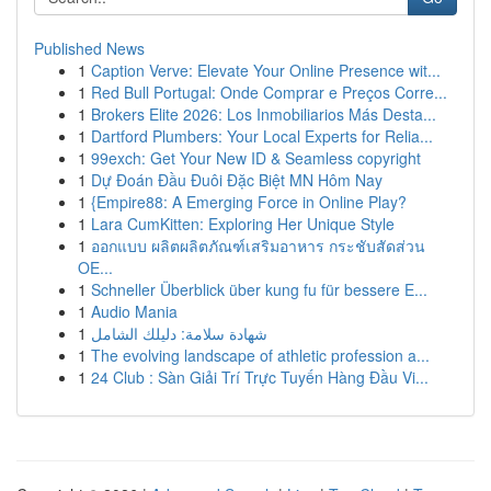
Published News
1
Caption Verve: Elevate Your Online Presence wit...
1
Red Bull Portugal: Onde Comprar e Preços Corre...
1
Brokers Elite 2026: Los Inmobiliarios Más Desta...
1
Dartford Plumbers: Your Local Experts for Relia...
1
99exch: Get Your New ID & Seamless copyright
1
Dự Đoán Đầu Đuôi Đặc Biệt MN Hôm Nay
1
{Empire88: A Emerging Force in Online Play?
1
Lara CumKitten: Exploring Her Unique Style
1
ออกแบบ ผลิตผลิตภัณฑ์เสริมอาหาร กระชับสัดส่วน
OE...
1
Schneller Überblick über kung fu für bessere E...
1
Audio Mania
1
شهادة سلامة: دليلك الشامل
1
The evolving landscape of athletic profession a...
1
24 Club : Sàn Giải Trí Trực Tuyến Hàng Đầu Vi...