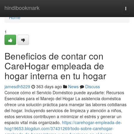
Home
hindibookmark
Togg
navi
Home
1
Beneficios de contar con
CareHogar empleada de
hogar interna en tu hogar
jamesdh5229
363 days ago
News
Discuss
Conoce cómo el Servicio Doméstico puede ayudarte: Recursos
Esenciales para el Manejo del Hogar La asistencia doméstica
ofrece una solución práctica para manejar las labores cotidianas
del hogar. Incluyendo servicios de limpieza y atención a niños,
estos servicios contribuyen a minimizar el estrés y generar un
espacio vital más organizado.
https://carehogar-empleada-de-
hog19653.blogdun.com/37431269/todo-sobre-carehogar-