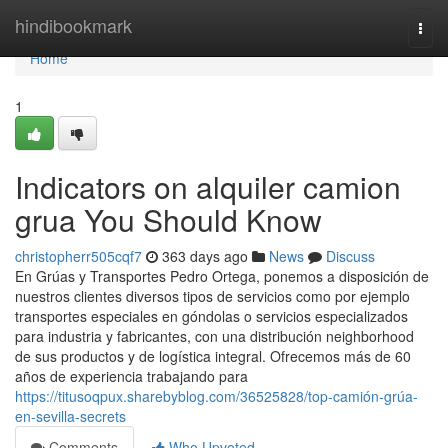
Home
hindibookmark
Togg
navi
Home
1
Indicators on alquiler camion
grua You Should Know
christopherr505cqf7
363 days ago
News
Discuss
En Grúas y Transportes Pedro Ortega, ponemos a disposición de
nuestros clientes diversos tipos de servicios como por ejemplo
transportes especiales en góndolas o servicios especializados
para industria y fabricantes, con una distribución neighborhood
de sus productos y de logística integral. Ofrecemos más de 60
años de experiencia trabajando para
https://titusoqpux.sharebyblog.com/36525828/top-camión-grúa-
en-sevilla-secrets
Comments
Who Upvoted