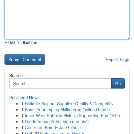
HTML is disabled
Report Page
Search
Go
Published News
1
Reliable Sulphur Supplier: Quality & Competitiv...
1
Boost Your Typing Skills: Free Online Games
1
Inner West Rubbish Pick Up Supporting End Of Le...
1
Dự đoán bao lô MT hiệu quả nhất
1
Centro de Bem-Estar Goiânia
1
Delta575: Revealing the Mystery