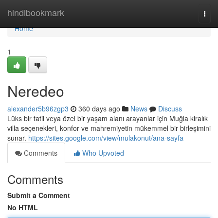
Home
hindibookmark
Togg
navi
Home
1
Neredeo
alexander5b96zgp3
360 days ago
News
Discuss
Lüks bir tatil veya özel bir yaşam alanı arayanlar için Muğla kiralık
villa seçenekleri, konfor ve mahremiyetin mükemmel bir birleşimini
sunar.
https://sites.google.com/view/mulakonut/ana-sayfa
Comments
Who Upvoted
Comments
Submit a Comment
No HTML