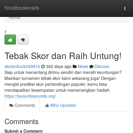
Home
hindibookmark
Togg
navi
Home
1
Tebak Skor dan Raih Untung!
declanbuck349816
362 days ago
News
Discuss
Siap untuk menantang dirimu sendiri dan meraih keuntungan?
Mainkan turnamen tebak skor kami sekarang juga! Dengan
mengisi prediksi skor pertandingan populer, kamu bisa
mendapatkan kesempatan untuk memenangkan hadiah
https://favouritesounds.org/
Comments
Who Upvoted
Comments
Submit a Comment