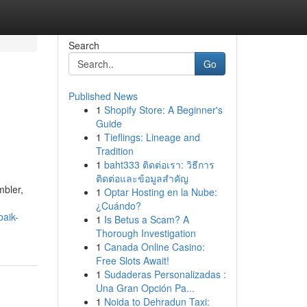
Search
Go
Published News
1
Shopify Store: A Beginner's
Guide
1
Tieflings: Lineage and
Tradition
1
baht333 ติดต่อเรา: วิธีการ
ติดต่อและข้อมูลสำคัญ
mbler,
1
Optar Hosting en la Nube:
¿Cuándo?
baik-
1
Is Betus a Scam? A
Thorough Investigation
1
Canada Online Casino:
Free Slots Await!
1
Sudaderas Personalizadas :
Una Gran Opción Pa...
1
Noida to Dehradun Taxi: