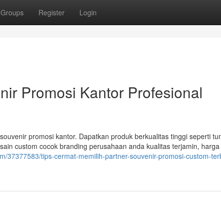
Groups
Register
Login
nir Promosi Kantor Profesional
ouvenir promosi kantor. Dapatkan produk berkualitas tinggi seperti tu
sain custom cocok branding perusahaan anda kualitas terjamin, harga
om/37377583/tips-cermat-memilih-partner-souvenir-promosi-custom-ter