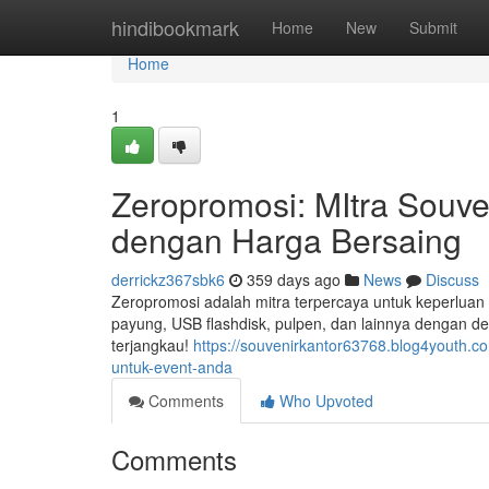
Home
hindibookmark
Home
New
Submit
Home
1
Zeropromosi: MItra Souve
dengan Harga Bersaing
derrickz367sbk6
359 days ago
News
Discuss
Zeropromosi adalah mitra terpercaya untuk keperluan s
payung, USB flashdisk, pulpen, dan lainnya dengan de
terjangkau!
https://souvenirkantor63768.blog4youth.c
untuk-event-anda
Comments
Who Upvoted
Comments