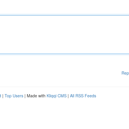
Rep
d
|
Top Users
| Made with
Kliqqi CMS
|
All RSS Feeds