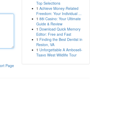
Top Selections
1
Achieve Money-Related
Freedom: Your Individual ...
1
88i Casino: Your Ultimate
Guide & Review
1
Download Quick Memory
Editor: Free and Fast
1
Finding the Best Dentist in
Reston, VA
1
Unforgettable A Amboseli-
Tsavo West Wildlife Tour
ort Page