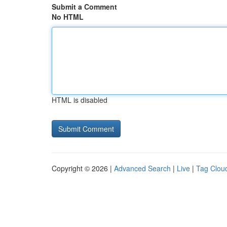
Submit a Comment
No HTML
HTML is disabled
Copyright © 2026 |
Advanced Search
|
Live
|
Tag Clou