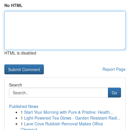
No HTML
HTML is disabled
Report Page
Search
Go
Published News
1
Start Your Morning with Pure & Pristine: Health...
1
Light-Powered Tea Glows - Garden Resistant Radi...
1
Lane Cove Rubbish Removal Makes Office
Cleanout...