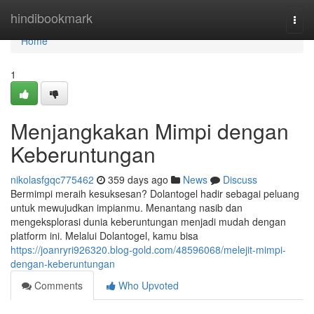
Home
hindibookmark
Togg
navi
Home
1
Menjangkakan Mimpi dengan
Keberuntungan
nikolasfgqc775462
359 days ago
News
Discuss
Bermimpi meraih kesuksesan? Dolantogel hadir sebagai peluang
untuk mewujudkan impianmu. Menantang nasib dan
mengeksplorasi dunia keberuntungan menjadi mudah dengan
platform ini. Melalui Dolantogel, kamu bisa
https://joanryri926320.blog-gold.com/48596068/melejit-mimpi-
dengan-keberuntungan
Comments
Who Upvoted