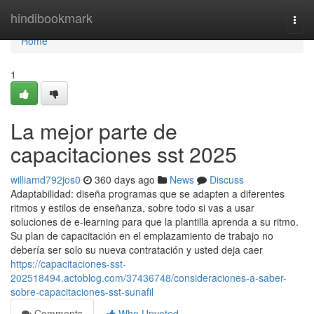
Home
hindibookmark
Togg
navi
Home
1
La mejor parte de
capacitaciones sst 2025
williamd792jos0
360 days ago
News
Discuss
Adaptabilidad: diseña programas que se adapten a diferentes
ritmos y estilos de enseñanza, sobre todo si vas a usar
soluciones de e-learning para que la plantilla aprenda a su ritmo.
Su plan de capacitación en el emplazamiento de trabajo no
debería ser solo su nueva contratación y usted deja caer
https://capacitaciones-sst-
202518494.actoblog.com/37436748/consideraciones-a-saber-
sobre-capacitaciones-sst-sunafil
Comments
Who Upvoted