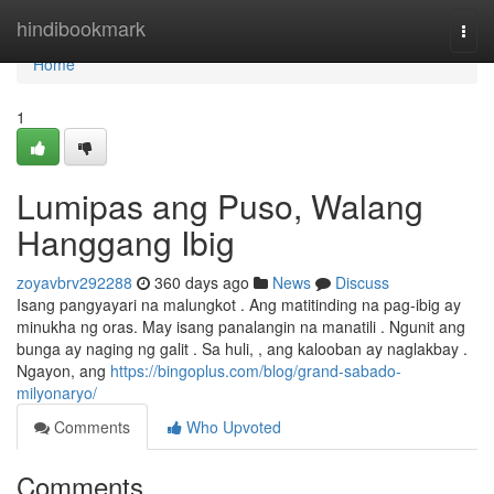
Home
hindibookmark
Togg
navi
Home
1
Lumipas ang Puso, Walang
Hanggang Ibig
zoyavbrv292288
360 days ago
News
Discuss
Isang pangyayari na malungkot . Ang matitinding na pag-ibig ay
minukha ng oras. May isang panalangin na manatili . Ngunit ang
bunga ay naging ng galit . Sa huli, , ang kalooban ay naglakbay .
Ngayon, ang
https://bingoplus.com/blog/grand-sabado-
milyonaryo/
Comments
Who Upvoted
Comments