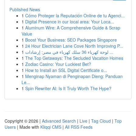
Published News
1
Cómo Proteger la Reputación Online de tu Agenci...
1
Digital Presence in our local area: Your Loca...
1
Aluminum Wire: A Comprehensive Guide & Scrap
Value
1
Boost Your Business: SEO Packages Singapore
1
24 Hour Electrician Lane Cove North Improving P...
1
لوحة كهرباء 36 سلك كهرباء في مصر: إرشادات ...
1
The Top Getaways: The Secluded Vacation Homes
1
Zodiac Casino: Your Luckiest Bet?
1
How to Install an SSL Digital Certificate o...
1
Menginap Nyaman di Penginapan Dieng: Panduan
Le...
1
Spin Rewriter AI: Is It Truly Worth The Hype?
Copyright © 2026 |
Advanced Search
|
Live
|
Tag Cloud
|
Top
Users
| Made with
Kliqqi CMS
|
All RSS Feeds