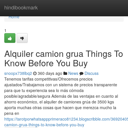
Home
hindibookmark
Home
1
Alquiler camion grua Things To
Know Before You Buy
snoopx738lbq2
360 days ago
News
Discuss
Tenemos tarifas competitivas/Ofrecemos precios
ajustados/Trabajamos con un sistema de precios transparente
para que tu experiencia sea lo más cómoda
posible/agradable/segura Además de las ventajas en cuanto al
ahorro económico, el alquiler de camiones grúa de 3500 kgs
aporta muchas otras cosas que hacen que merezca mucho la
pena en
https://tarotporwhatsappprimeraco81234.blogscribble.com/36920405/
camion-grua-things-to-know-before-you-buy