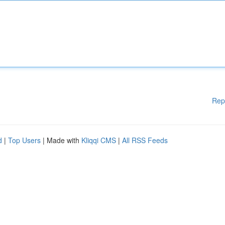
Rep
d
|
Top Users
| Made with
Kliqqi CMS
|
All RSS Feeds