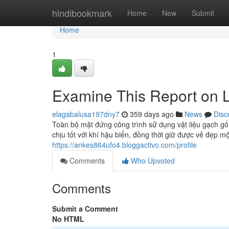
Home
hindibookmark
Home
New
Submit
Home
1
Examine This Report on L
elagabalusa197dny7
359 days ago
News
Disc
Toàn bộ mặt đứng công trình sử dụng vật liệu gạch gố
chịu tốt với khí hậu biển, đồng thời giữ được vẻ đẹp m
https://ankes864ufo4.bloggactivo.com/profile
Comments
Who Upvoted
Comments
Submit a Comment
No HTML