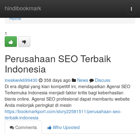
Home
hindibookmark
Togg
navi
Home
1
Perusahaan SEO Terbaik
Indonesia
ineskwvk699430
358 days ago
News
Discuss
Di era digital yang kian kompetitif ini, mendapatkan Agensi SEO
Terkemuka Indonesia menjadi faktor kritis bagi keberhasilan
bisnis online. Agensi SEO profesional dapat membantu website
Anda melonjak peringkat di mesin
https://bookmarkport.com/story22581511/perusahaan-seo-
terbaik-indonesia
Comments
Who Upvoted