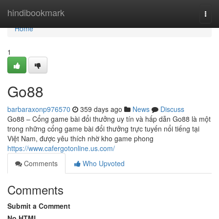
Home
hindibookmark
Togg
navi
Home
1
Go88
barbaraxonp976570
359 days ago
News
Discuss
Go88 – Cổng game bài đổi thưởng uy tín và hấp dẫn Go88 là một
trong những cổng game bài đổi thưởng trực tuyến nổi tiếng tại
Việt Nam, được yêu thích nhờ kho game phong
https://www.cafergotonline.us.com/
Comments
Who Upvoted
Comments
Submit a Comment
No HTML