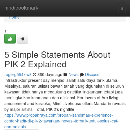
Home
hindibookmark
Togg
navi
Home
1
5 Simple Statements About
PIK 2 Explained
rogerg554xlw8
360 days ago
News
Discuss
Infrastruktur present day menjadi salah satu daya tarik utama.
Misalnya, saluran utilitas bawah tanah yang digunakan di seluruh
kawasan tidak hanya mendukung estetika lingkungan tetapi juga
meningkatkan keamanan dan efisiensi. For lovers of Are living
amusement and karaoke, Mimi Livehouse offers Mandarin reveals
by major artists. Total, PIK 2’s nightlife
https://www.propanraya.com/propan-sandimas-experience-
center-hadir-di-pik-2-tawarkan-inovasi-terbaik-untuk-solusi-cat-
dan-pelapis