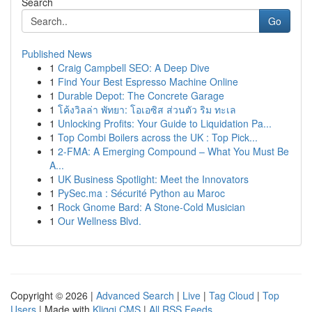
Search
Go
Published News
1
Craig Campbell SEO: A Deep Dive
1
Find Your Best Espresso Machine Online
1
Durable Depot: The Concrete Garage
1
โค้งวิลล่า พัทยา: โอเอซิส ส่วนตัว ริม ทะเล
1
Unlocking Profits: Your Guide to Liquidation Pa...
1
Top Combi Boilers across the UK : Top Pick...
1
2-FMA: A Emerging Compound – What You Must Be
A...
1
UK Business Spotlight: Meet the Innovators
1
PySec.ma : Sécurité Python au Maroc
1
Rock Gnome Bard: A Stone-Cold Musician
1
Our Wellness Blvd.
Copyright © 2026 |
Advanced Search
|
Live
|
Tag Cloud
|
Top
Users
| Made with
Kliqqi CMS
|
All RSS Feeds