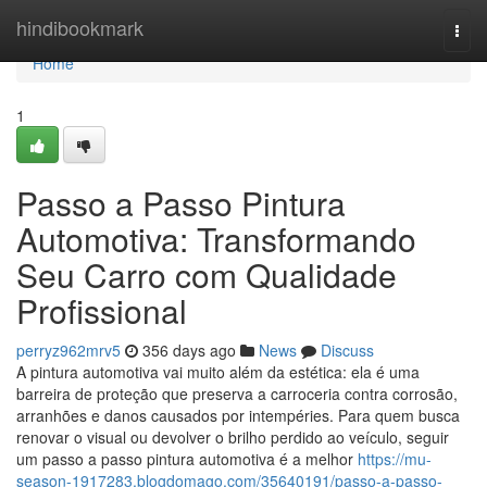
Home
hindibookmark
Togg
navi
Home
1
Passo a Passo Pintura
Automotiva: Transformando
Seu Carro com Qualidade
Profissional
perryz962mrv5
356 days ago
News
Discuss
A pintura automotiva vai muito além da estética: ela é uma
barreira de proteção que preserva a carroceria contra corrosão,
arranhões e danos causados por intempéries. Para quem busca
renovar o visual ou devolver o brilho perdido ao veículo, seguir
um passo a passo pintura automotiva é a melhor
https://mu-
season-1917283.blogdomago.com/35640191/passo-a-passo-