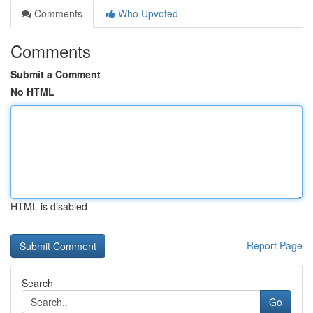
Comments
Who Upvoted
Comments
Submit a Comment
No HTML
HTML is disabled
Report Page
Search
Go