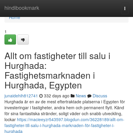
Home
hindibookmark
Togg
navi
Home
1
Allt om fastigheter till salu i
Hurghada:
Fastighetsmarknaden i
Hurghada, Egypten
junaidehih812741
332 days ago
News
Discuss
Hurghada är en av de mest eftertraktade platserna i Egypten för
investeringar i fastigheter, andra hem och permanent flytt. Känd
för sina fantastiska stränder, soligt väder och snabb utveckling,
lockar
https://macieeyzr543597.blogdun.com/36228189/allt-om-
fastigheter-till-salu-i-hurghada-marknaden-för-fastigheter-i-
hurghada