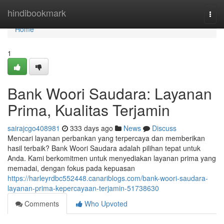
Home
hindibookmark
Togg
navi
Home
1
Bank Woori Saudara: Layanan
Prima, Kualitas Terjamin
sairajcgo408981
333 days ago
News
Discuss
Mencari layanan perbankan yang terpercaya dan memberikan
hasil terbaik? Bank Woori Saudara adalah pilihan tepat untuk
Anda. Kami berkomitmen untuk menyediakan layanan prima yang
memadai, dengan fokus pada kepuasan
https://harleyrdbc552448.canariblogs.com/bank-woori-saudara-
layanan-prima-kepercayaan-terjamin-51738630
Comments
Who Upvoted