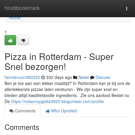
Home
hindibookmark
Togg
navi
Home
1
Pizza in Rotterdam - Super
Snel bezorgen!
fannienuzn383322
332 days ago
News
Discuss
Ben je toe aan een lekker maaltijd? In Rotterdam kan je bij ons de
allerlekkerste pizzas laten versturen . We zijn super snel en
bieden altijd kwaliteitsvolle ingredients . Zie ons aanbod Bestel nu
De
https://nelsonxygd443925.blogunteer.com/profile
Comments
Who Upvoted
Comments