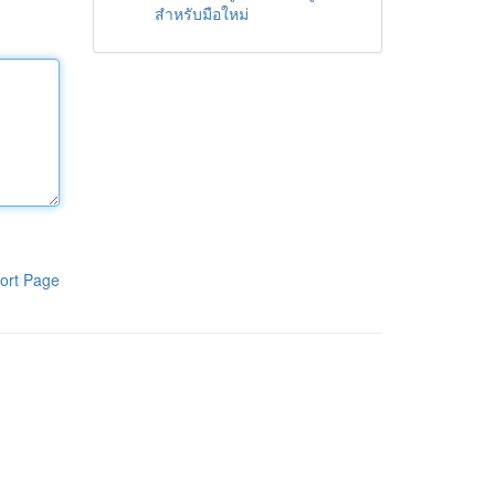
สำหรับมือใหม่
ort Page