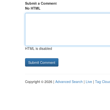
Submit a Comment
No HTML
HTML is disabled
Copyright © 2026 |
Advanced Search
|
Live
|
Tag Clou