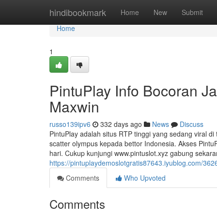
Home
hindibookmark
Home
New
Submit
Home
1
PintuPlay Info Bocoran J
Maxwin
russo139ipv6
332 days ago
News
Discuss
PintuPlay adalah situs RTP tinggi yang sedang viral d
scatter olympus kepada bettor Indonesia. Akses PintuP
hari. Cukup kunjungi www.pintuslot.xyz gabung sekaran
https://pintuplaydemoslotgratis87643.iyublog.com/36269
Comments
Who Upvoted
Comments