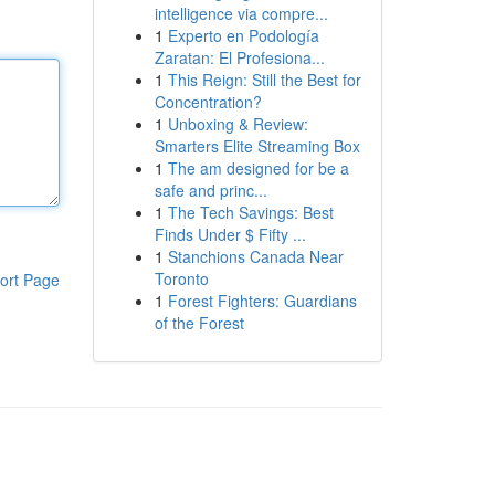
intelligence via compre...
1
Experto en Podología
Zaratan: El Profesiona...
1
This Reign: Still the Best for
Concentration?
1
Unboxing & Review:
Smarters Elite Streaming Box
1
The am designed for be a
safe and princ...
1
The Tech Savings: Best
Finds Under $ Fifty ...
1
Stanchions Canada Near
Toronto
ort Page
1
Forest Fighters: Guardians
of the Forest