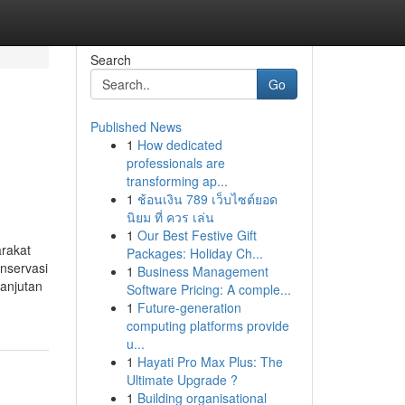
Search
Go
Published News
1
How dedicated
professionals are
transforming ap...
1
ช้อนเงิน 789 เว็บไซต์ยอด
นิยม ที่ ควร เล่น
1
Our Best Festive Gift
arakat
Packages: Holiday Ch...
onservasi
1
Business Management
anjutan
Software Pricing: A comple...
1
Future-generation
computing platforms provide
u...
1
Hayati Pro Max Plus: The
Ultimate Upgrade ?
1
Building organisational