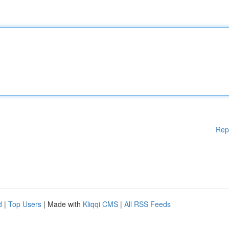
Rep
d
|
Top Users
| Made with
Kliqqi CMS
|
All RSS Feeds