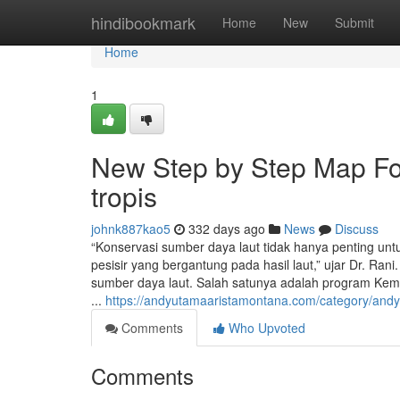
Home
hindibookmark
Home
New
Submit
Home
1
New Step by Step Map For
tropis
johnk887kao5
332 days ago
News
Discuss
“Konservasi sumber daya laut tidak hanya penting unt
pesisir yang bergantung pada hasil laut,” ujar Dr. Rani
sumber daya laut. Salah satunya adalah program Keme
...
https://andyutamaaristamontana.com/category/and
Comments
Who Upvoted
Comments