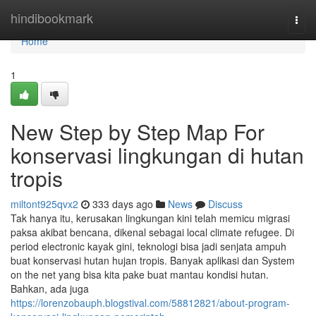
Home
hindibookmark
Togg
navi
Home
1
New Step by Step Map For
konservasi lingkungan di hutan
tropis
miltont925qvx2
333 days ago
News
Discuss
Tak hanya itu, kerusakan lingkungan kini telah memicu migrasi
paksa akibat bencana, dikenal sebagai local climate refugee. Di
period electronic kayak gini, teknologi bisa jadi senjata ampuh
buat konservasi hutan hujan tropis. Banyak aplikasi dan System
on the net yang bisa kita pake buat mantau kondisi hutan.
Bahkan, ada juga
https://lorenzobauph.blogstival.com/58812821/about-program-