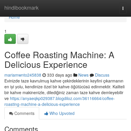
Home
hindibookmark
Togg
navi
Home
1
Coffee Roasting Machine: A
Delicious Experience
mariamwnto245838
333 days ago
News
Discuss
Evinizde taze kavrulmuş kahve çekirdeklerinin keyfini çıkarmanın
en iyi yolu, kendinize özel bir kahve öğütücüsü edinmektir. Kaliteli
bir kahve makinenizle, dilediğiniz zaman taze kahve demleyebilir
ve
https://anyaeqkp029387.blogdiloz.com/36116664/coffee-
roasting-machine-a-delicious-experience
Comments
Who Upvoted
Comments