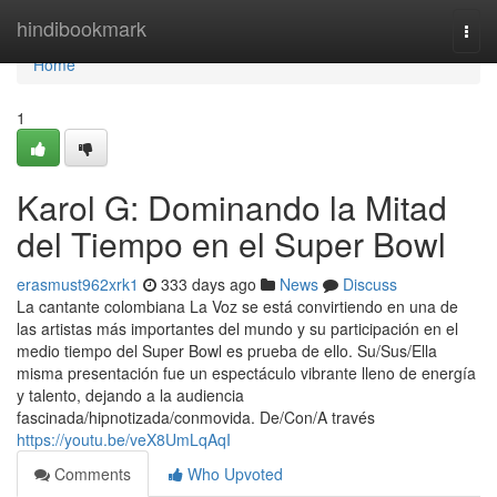
Home
hindibookmark
Togg
navi
Home
1
Karol G: Dominando la Mitad
del Tiempo en el Super Bowl
erasmust962xrk1
333 days ago
News
Discuss
La cantante colombiana La Voz se está convirtiendo en una de
las artistas más importantes del mundo y su participación en el
medio tiempo del Super Bowl es prueba de ello. Su/Sus/Ella
misma presentación fue un espectáculo vibrante lleno de energía
y talento, dejando a la audiencia
fascinada/hipnotizada/conmovida. De/Con/A través
https://youtu.be/veX8UmLqAqI
Comments
Who Upvoted