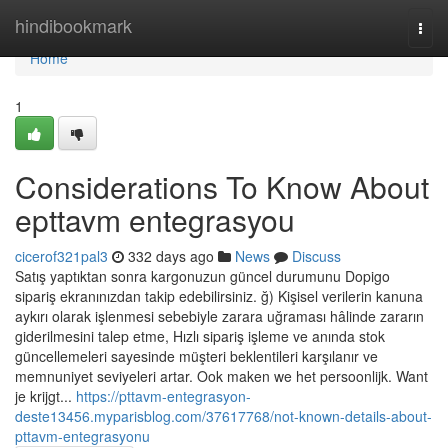
Home
hindibookmark
Togg
navi
Home
1
Considerations To Know About
epttavm entegrasyou
cicerof321pal3
332 days ago
News
Discuss
Satış yaptıktan sonra kargonuzun güncel durumunu Dopigo
sipariş ekranınızdan takip edebilirsiniz. ğ) Kişisel verilerin kanuna
aykırı olarak işlenmesi sebebiyle zarara uğraması hâlinde zararın
giderilmesini talep etme, Hızlı sipariş işleme ve anında stok
güncellemeleri sayesinde müşteri beklentileri karşılanır ve
memnuniyet seviyeleri artar. Ook maken we het persoonlijk. Want
je krijgt...
https://pttavm-entegrasyon-
deste13456.myparisblog.com/37617768/not-known-details-about-
pttavm-entegrasyonu