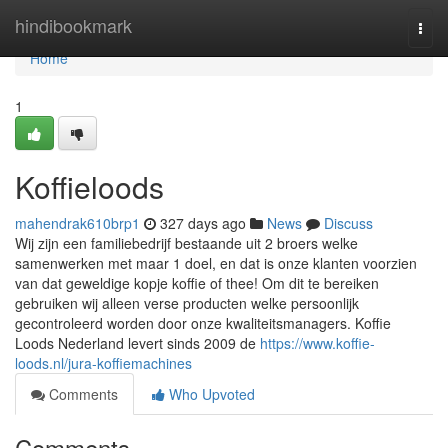
Home
hindibookmark
Togg
navi
Home
1
Koffieloods
mahendrak610brp1
327 days ago
News
Discuss
Wij zijn een familiebedrijf bestaande uit 2 broers welke
samenwerken met maar 1 doel, en dat is onze klanten voorzien
van dat geweldige kopje koffie of thee! Om dit te bereiken
gebruiken wij alleen verse producten welke persoonlijk
gecontroleerd worden door onze kwaliteitsmanagers. Koffie
Loods Nederland levert sinds 2009 de
https://www.koffie-
loods.nl/jura-koffiemachines
Comments
Who Upvoted
Comments