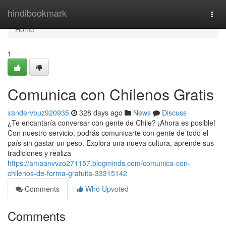
Home
hindibookmark
Togg
navi
Home
1
Comunica con Chilenos Gratis
xandervbuz920935
328 days ago
News
Discuss
¿Te encantaría conversar con gente de Chile? ¡Ahora es posible!
Con nuestro servicio, podrás comunicarte con gente de todo el
país sin gastar un peso. Explora una nueva cultura, aprende sus
tradiciones y realiza
https://amaanvvzo271157.blogminds.com/comunica-con-
chilenos-de-forma-gratuita-33315142
Comments
Who Upvoted
Comments