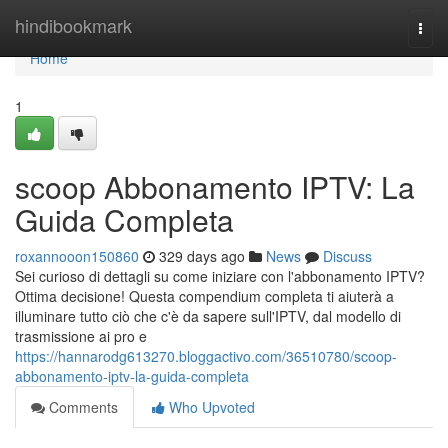
Home
hindibookmark
Togg
navi
Home
1
scoop Abbonamento IPTV: La
Guida Completa
roxannooon150860
329 days ago
News
Discuss
Sei curioso di dettagli su come iniziare con l'abbonamento IPTV?
Ottima decisione! Questa compendium completa ti aiuterà a
illuminare tutto ciò che c'è da sapere sull'IPTV, dal modello di
trasmissione ai pro e
https://hannarodg613270.bloggactivo.com/36510780/scoop-
abbonamento-iptv-la-guida-completa
Comments
Who Upvoted