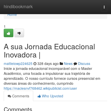
Home
hindibookmark
Togg
navi
Home
1
A sua Jornada Educacional
Inovadora |
mattieiowp224625
328 days ago
News
Discuss
Inicie a jornada educacional incomparável com o Master
Acadêmico, uma focada a impulsionar sua trajetória de
aprendizado. O nosso currículo fornece cursos presencial em
diversas áreas do conhecimento, cumprindo
https://maciesnvf768462.wikipublicist.com/user
Comments
Who Upvoted
Comments