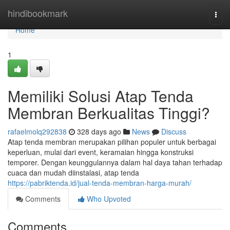
Home
hindibookmark
Togg
navi
Home
1
Memiliki Solusi Atap Tenda
Membran Berkualitas Tinggi?
rafaelmolq292838
328 days ago
News
Discuss
Atap tenda membran merupakan pilihan populer untuk berbagai
keperluan, mulai dari event, keramaian hingga konstruksi
temporer. Dengan keunggulannya dalam hal daya tahan terhadap
cuaca dan mudah diinstalasi, atap tenda
https://pabriktenda.id/jual-tenda-membran-harga-murah/
Comments
Who Upvoted
Comments