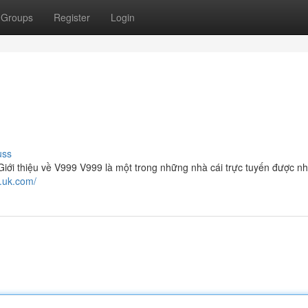
Groups
Register
Login
uss
Giới thiệu về V999 V999 là một trong những nhà cái trực tuyến được nh
.uk.com/