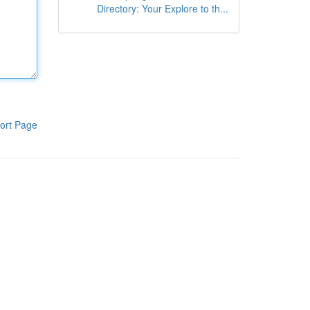
Directory: Your Explore to th...
ort Page