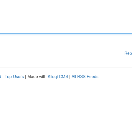
Rep
d
|
Top Users
| Made with
Kliqqi CMS
|
All RSS Feeds