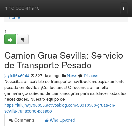
Home
hindibookmark
Togg
navi
Home
1
Camion Grua Sevilla: Servicio
de Transporte Pesado
jayfxtf646044
327 days ago
News
Discuss
Necesitas un servicio de transporte/movilización/desplazamiento
pesado en Sevilla? ¡Contáctanos! Ofrecemos un amplio
gama/rango/variedad de camiones grúa para satisfacer todas tus
necesidades. Nuestro equipo de
https://lulujnwj738635.activosblog.com/36010506/gruas-en-
sevilla-transporte-pesado
Comments
Who Upvoted