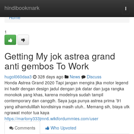
Home
hindibookmark
Togg
navi
Home
1
Getting My jok astrea grand
anti gembos To Work
hugol060daa3
328 days ago
News
Discuss
Honda Astrea Grand 2020 Tapi jangan mengira jika motor legend
ini hadir dengan design jadul dengan jok datar dan juga rangka
monokok yang khas, karena modelnya sudah tampil
contemporary dan canggih. Saya juga punya astrea prima ’91
yang alhamdulillah kondisinya masih utuh.. Memang sih, biaya utk
ngrawat motor tua kaya
https://marlony333jmn6.wikifordummies.com/user
Comments
Who Upvoted