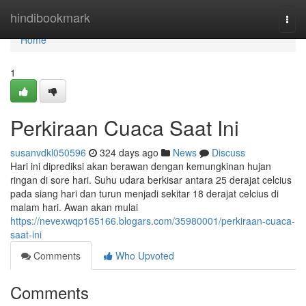
Home
hindibookmark
Togg
navi
Home
1
Perkiraan Cuaca Saat Ini
susanvdkl050596
324 days ago
News
Discuss
Hari ini diprediksi akan berawan dengan kemungkinan hujan
ringan di sore hari. Suhu udara berkisar antara 25 derajat celcius
pada siang hari dan turun menjadi sekitar 18 derajat celcius di
malam hari. Awan akan mulai
https://nevexwqp165166.blogars.com/35980001/perkiraan-cuaca-
saat-ini
Comments
Who Upvoted
Comments