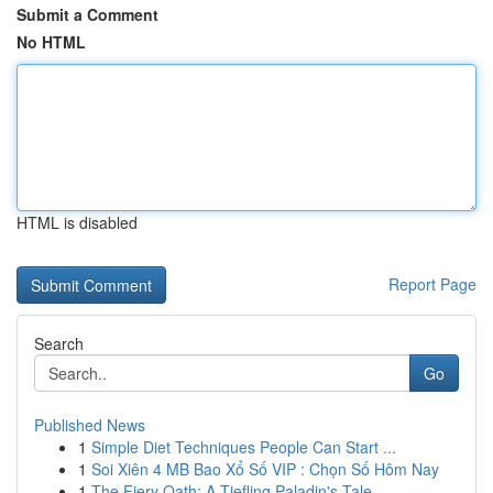
Submit a Comment
No HTML
HTML is disabled
Report Page
Search
Go
Published News
1
Simple Diet Techniques People Can Start ...
1
Soi Xiên 4 MB Bao Xổ Số VIP : Chọn Số Hôm Nay
1
The Fiery Oath: A Tiefling Paladin's Tale