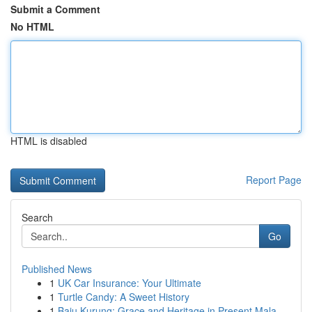
Submit a Comment
No HTML
HTML is disabled
Report Page
Search
Go
Published News
1
UK Car Insurance: Your Ultimate
1
Turtle Candy: A Sweet History
1
Baju Kurung: Grace and Heritage in Present Mala...