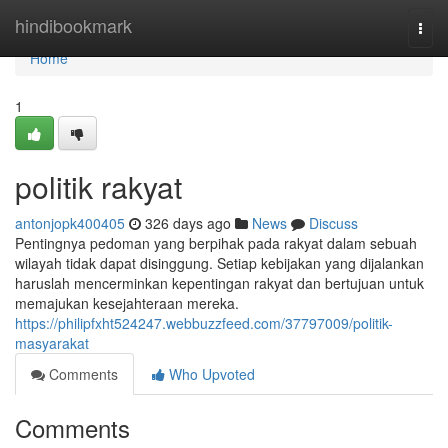
Home
hindibookmark
Togg
navi
Home
1
politik rakyat
antonjopk400405
326 days ago
News
Discuss
Pentingnya pedoman yang berpihak pada rakyat dalam sebuah
wilayah tidak dapat disinggung. Setiap kebijakan yang dijalankan
haruslah mencerminkan kepentingan rakyat dan bertujuan untuk
memajukan kesejahteraan mereka.
https://philipfxht524247.webbuzzfeed.com/37797009/politik-
masyarakat
Comments
Who Upvoted
Comments