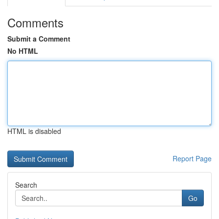
Comments
Submit a Comment
No HTML
HTML is disabled
Report Page
Search
Go