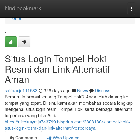
Home
hindibookmark
Togg
navi
Home
1
Situs Login Tompel Hoki
Resmi dan Link Alternatif
Aman
sairaaxje111583
326 days ago
News
Discuss
Berburu informasi tentang Tompel Hoki? Anda telah datang ke
tempat yang tepat. Di sini, kami akan membahas secara lengkap
mengenai situs login resmi Tompel Hoki serta berbagai alternatif
terpercaya yang bisa Anda
https://nicolasymjs743799.blogdun.com/38081864/tompel-hoki-
situs-login-resmi-dan-link-alternatif-terpercaya
Comments
Who Upvoted