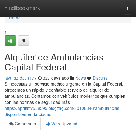
Home
hindibookmark
Togg
navi
Home
1
Alquiler de Ambulancias
Capital Federal
laytngzrd371177
327 days ago
News
Discuss
Si necesitas un servicio médico urgente en la Capital Federal,
ofrecemos un rápido y confiable servicio de alquiler de
ambulancias. Contamos con vehículos modernos que cumplen
con las normas de seguridad más
https://aprilfbtv556595.blogzag.com/80108846/ambulancias-
disponibles-en-la-ciudad
Comments
Who Upvoted