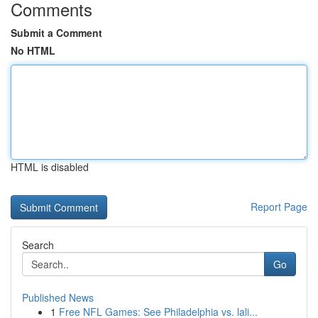
Comments
Submit a Comment
No HTML
HTML is disabled
Report Page
Search
Go
Published News
1
Free NFL Games: See Philadelphia vs. lali...