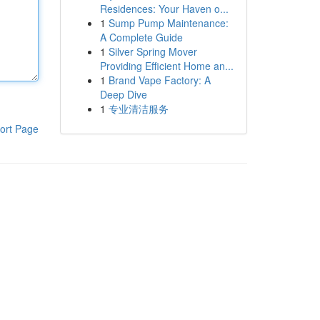
Residences: Your Haven o...
1
Sump Pump Maintenance:
A Complete Guide
1
Silver Spring Mover
Providing Efficient Home an...
1
Brand Vape Factory: A
Deep Dive
1
专业清洁服务
ort Page