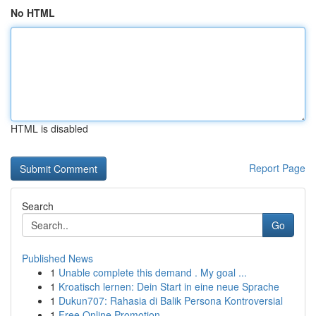
No HTML
HTML is disabled
Report Page
Search
Go
Published News
1
Unable complete this demand . My goal ...
1
Kroatisch lernen: Dein Start in eine neue Sprache
1
Dukun707: Rahasia di Balik Persona Kontroversial
1
Free Online Promotion