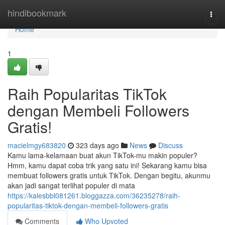
Home
hindibookmark
Togg
navi
Home
1
Raih Popularitas TikTok
dengan Membeli Followers
Gratis!
macielmgy683820
323 days ago
News
Discuss
Kamu lama-kelamaan buat akun TikTok-mu makin populer?
Hmm, kamu dapat coba trik yang satu ini! Sekarang kamu bisa
membuat followers gratis untuk TikTok. Dengan begitu, akunmu
akan jadi sangat terlihat populer di mata
https://kalesbbl081261.bloggazza.com/36235278/raih-
popularitas-tiktok-dengan-membeli-followers-gratis
Comments
Who Upvoted