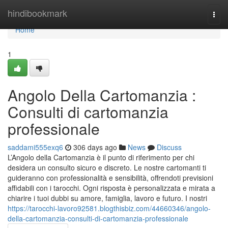
Home
hindibookmark
Togg
navi
Home
1
Angolo Della Cartomanzia :
Consulti di cartomanzia
professionale
saddami555exq6
306 days ago
News
Discuss
L’Angolo della Cartomanzia è il punto di riferimento per chi
desidera un consulto sicuro e discreto. Le nostre cartomanti ti
guideranno con professionalità e sensibilità, offrendoti previsioni
affidabili con i tarocchi. Ogni risposta è personalizzata e mirata a
chiarire i tuoi dubbi su amore, famiglia, lavoro e futuro. I nostri
https://tarocchi-lavoro92581.blogthisbiz.com/44660346/angolo-
della-cartomanzia-consulti-di-cartomanzia-professionale