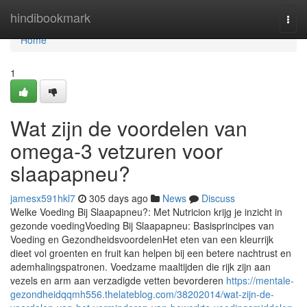
Home
hindibookmark
Togg
navi
Home
1
Wat zijn de voordelen van
omega-3 vetzuren voor
slaapapneu?
jamesx591hkl7
305 days ago
News
Discuss
Welke Voeding Bij Slaapapneu?: Met Nutricion krijg je inzicht in
gezonde voedingVoeding Bij Slaapapneu: Basisprincipes van
Voeding en GezondheidsvoordelenHet eten van een kleurrijk
dieet vol groenten en fruit kan helpen bij een betere nachtrust en
ademhalingspatronen. Voedzame maaltijden die rijk zijn aan
vezels en arm aan verzadigde vetten bevorderen
https://mentale-
gezondheidqqmh556.thelateblog.com/38202014/wat-zijn-de-