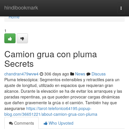
Home
hindibookmark
Togg
navi
Home
1
Camion grua con pluma
Secrets
chandran479wvw4
306 days ago
News
Discuss
Pluma telescópica: Segmentos extensibles y retractiles para un
ajuste de longitud, utilizado en espacios que requieran gran
alcance. Durante la elevación se ha de evitar los arranques y las
paradas repentinas, ya que pueden provocar cargas dinámicas
que dañen gravemente la grúa o el camión. También hay que
asegurarse
https://tarot-telefonico64195.popup-
blog.com/36651221/about-camion-grua-con-pluma
Comments
Who Upvoted