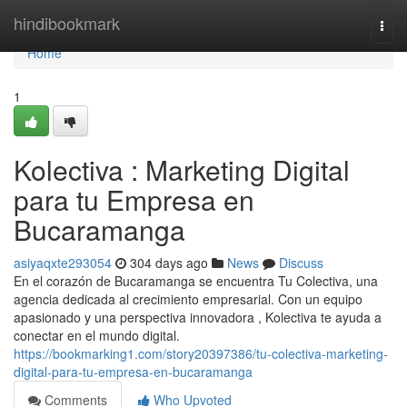
Home
hindibookmark
Togg
navi
Home
1
Kolectiva : Marketing Digital
para tu Empresa en
Bucaramanga
asiyaqxte293054
304 days ago
News
Discuss
En el corazón de Bucaramanga se encuentra Tu Colectiva, una
agencia dedicada al crecimiento empresarial. Con un equipo
apasionado y una perspectiva innovadora , Kolectiva te ayuda a
conectar en el mundo digital.
https://bookmarking1.com/story20397386/tu-colectiva-marketing-
digital-para-tu-empresa-en-bucaramanga
Comments
Who Upvoted