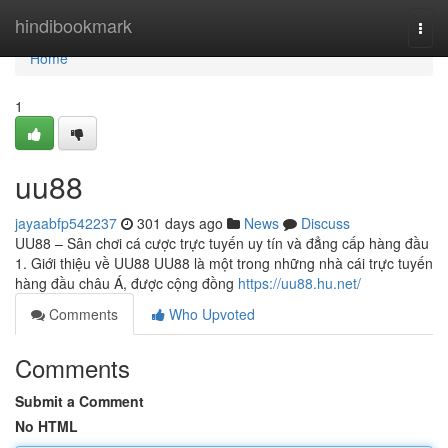
Home
hindibookmark
Togg
navi
Home
1
uu88
jayaabfp542237
301 days ago
News
Discuss
UU88 – Sân chơi cá cược trực tuyến uy tín và đẳng cấp hàng đầu
1. Giới thiệu về UU88 UU88 là một trong những nhà cái trực tuyến
hàng đầu châu Á, được cộng đồng
https://uu88.hu.net/
Comments
Who Upvoted
Comments
Submit a Comment
No HTML